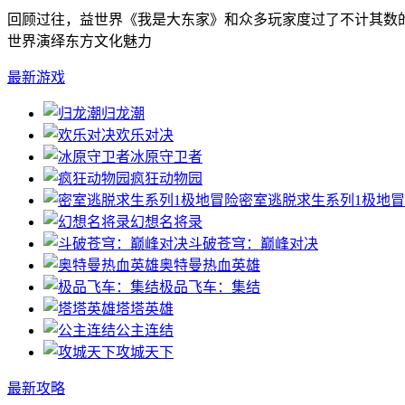
回顾过往，益世界《我是大东家》和众多玩家度过了不计其数
世界演绎东方文化魅力
最新游戏
归龙潮
欢乐对决
冰原守卫者
疯狂动物园
密室逃脱求生系列1极地
幻想名将录
斗破苍穹：巅峰对决
奥特曼热血英雄
极品飞车：集结
塔塔英雄
公主连结
攻城天下
最新攻略