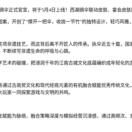
绸伞正式官宣，将于5月4日上线！西湖绸伞联动皮肤、宴会皮肤
图案，开创了“撑开一把伞，收拢一节竹”的独特设计，轻巧风雅
这项非遗技艺，而这背后离不开匠人的传承。执伞近五十载，国家
，不断续写非遗生命的呼吸与心跳。
字艺术的碰撞，把浸润千年的江南古城文化底蕴编织成年轻化的
断通过古商贸文化和现代经商元素的有机融合赋能优秀传统文化
大玩家一同探索游戏与文明的共鸣。
化赋能为脉络，融合策略深度与模拟经营沉浸感，通过高频次、多