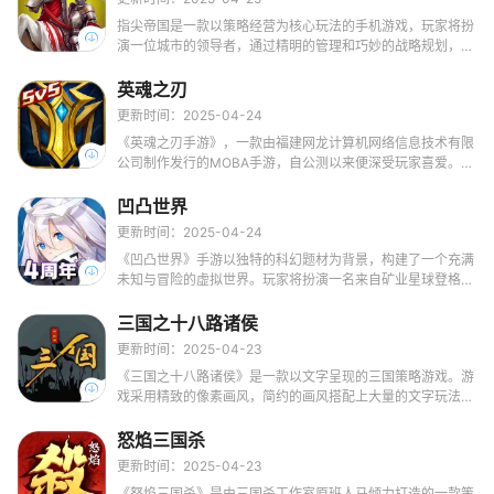
指尖帝国是一款以策略经营为核心玩法的手机游戏，玩家将扮
演一位城市的领导者，通过精明的管理和巧妙的战略规划，发
展和壮大自己的城市。以下是对指尖帝国手游的详细介绍
英魂之刃
更新时间：2025-04-24
《英魂之刃手游》，一款由福建网龙计算机网络信息技术有限
公司制作发行的MOBA手游，自公测以来便深受玩家喜爱。游
戏以魔王扎卡入侵英魂大陆为背景，玩家将扮演时光召唤师，
召唤各种英魂，共同捍卫英魂大陆的和平。
凹凸世界
更新时间：2025-04-24
《凹凸世界》手游以独特的科幻题材为背景，构建了一个充满
未知与冒险的虚拟世界。玩家将扮演一名来自矿业星球登格鲁
的少年——金，为了改变故乡人民被奴役的命运，以及寻找三
年前参赛未归的姐姐，报名参加凹凸大赛，踏上属于自己的征
三国之十八路诸侯
战之路。在游戏中，玩家将作为见习天使与参赛者并肩作战，
更新时间：2025-04-23
共同探索隐藏在大赛背后的真相。
《三国之十八路诸侯》是一款以文字呈现的三国策略游戏。游
戏采用精致的像素画风，简约的画风搭配上大量的文字玩法，
使玩家能够沉浸于三国时代的历史氛围中。在游戏中，玩家将
扮演一方诸侯，通过内政、外交、人事和军事四个层面的决
怒焰三国杀
策，逐步壮大自己的势力，最终实现统一天下的目标。
更新时间：2025-04-23
《怒焰三国杀》是由三国杀工作室原班人马倾力打造的一款策