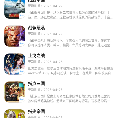
技、训练士兵等，领导自己的军队走向胜利。
更新时间：2025-04-27
《战舰帝国》是一款以第二次世界大战为背景的策略战斗手
游，由爪游互娱出品。这款游戏以其逼真的海战场景、丰富的
战舰种类和策略性玩法，吸引了无数玩家的目光。游戏以回合
制+培养为核心玩法，结合宏伟壮观的战斗画面和气势澎湃的
战争怒吼
背景音乐，为玩家带来了一场前所未有的二战海战盛宴。
更新时间：2025-04-27
《战争怒吼》将玩家带入一个恢弘大气的魔幻世界，在这里，
你可以选择人类、兽人、精灵、亡灵等四大种族，通过运营资
源、组建多兵种军团，在史诗战场上指挥作战。游戏以策略对
决为核心，考验玩家的操作和战术思维，让你在指尖体验到战
止戈之战
争的紧张与刺激。
更新时间：2025-04-25
止戈之战是一款以三国时期为背景的策略手游，游戏平台覆盖
Android和iOS。玩家将扮演一位领主，在乱世三国中发展自
己的领地、组建强大的军队，并与其他玩家展开激烈的策略博
弈。游戏画面精美绝伦，每一个细节都被精心雕琢，从宏伟壮
指点三国
丽的城堡建筑到风景如画的野外场景，无不展现出开发者的匠
更新时间：2025-04-25
心独运。细腻的画质和流畅的动画效果，让玩家仿佛身临其
《指点三国》是由上海齐思信息技术有限公司开发并运营的一
境，沉浸在这个充满魔幻与战争的世界中。
款休闲策略类游戏。游戏以三国时期为背景，玩家将扮演一位
主公，招募英雄，征战四方，探索属于自己的生存之道。游戏
融合了策略、卡牌、养成等多种元素，为玩家提供了一个丰富
指尖帝国
多彩的三国世界。
更新时间：2025-04-25