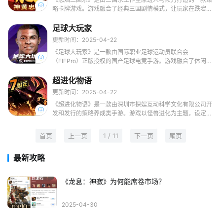
略卡牌游戏。游戏融合了经典三国剧情模式，让玩家在跌宕起
伏、阴谋阳谋纵横的时代中，体验不一样的三国杀魅力。游戏
采用开放式武将技能自由打造系统，配合2V2竞技场、怒气卡
足球大玩家
牌等创新玩法，为玩家带来全新的游戏体验。
更新时间：2025-04-22
《足球大玩家》是一款由国际职业足球运动员联合会
（FIFPro）正版授权的国产足球电竞手游。游戏融合了休闲益
智与体育运动的元素，为玩家打造了一个真实且充满挑战的足
球世界。
超进化物语
更新时间：2025-04-22
《超进化物语》是一款由深圳市探娱互动科学文化有限公司开
发和发行的策略养成类手游。游戏以怪兽进化为主题，设定在
一个充满奇幻色彩的世界，玩家将扮演“探索者”，通过探索和
战斗，不断收集和培养各种怪兽，揭开世界的秘密。
首页
上一页
1 / 11
下一页
尾页
最新攻略
《龙息：神寂》为何能席卷市场？
2025-04-30