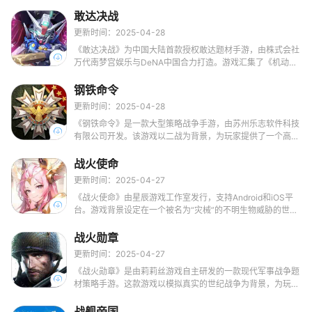
姆】部落酋长，指派自己手下上百个拥有传奇能力的库库姆战
士，自由组合阵容，抵御来自于史前的黑暗怪物，守护部落的
敢达决战
安宁。
更新时间：2025-04-28
《敢达决战》为中国大陆首款授权敢达题材手游，由株式会社
万代南梦宫娱乐与DeNA中国合力打造。游戏汇集了《机动战
士敢达》、《机动战士Z敢达》、《机动战士敢达SEED》、
《机动战士敢达UC》等经典人气作品中的机体和机师，为玩
钢铁命令
家呈现一个真实而经典的敢达世界。
更新时间：2025-04-28
《钢铁命令》是一款大型策略战争手游，由苏州乐志软件科技
有限公司开发。该游戏以二战为背景，为玩家提供了一个高度
还原的战场体验。游戏不仅包含了多个真实历史战役，如敦刻
尔克战役、斯大林格勒战役、北非战役和中途岛海战等，还提
战火使命
供了多种游戏模式，让玩家能够充分体验战争的紧张与刺激。
更新时间：2025-04-27
《战火使命》由星辰游戏工作室发行，支持Android和iOS平
台。游戏背景设定在一个被名为“灾械”的不明生物威胁的世
界，玩家将扮演司令官，与美少女指挥官们一同对抗邪恶势
力，拯救破碎的世界。游戏的核心玩法结合了少女养成和策略
战火勋章
对战，玩家可以收集超过60位机甲少女角色，通过策略性的
更新时间：2025-04-27
放置和养成来提升战斗力。
《战火勋章》是由莉莉丝游戏自主研发的一款现代军事战争题
材策略手游。这款游戏以模拟真实的世纪战争为背景，为玩家
提供了一个充满紧张感和使命感的战争世界。在游戏中，玩家
将扮演一名战术指挥官，通过不断提升基地建筑、研究军事科
战舰帝国