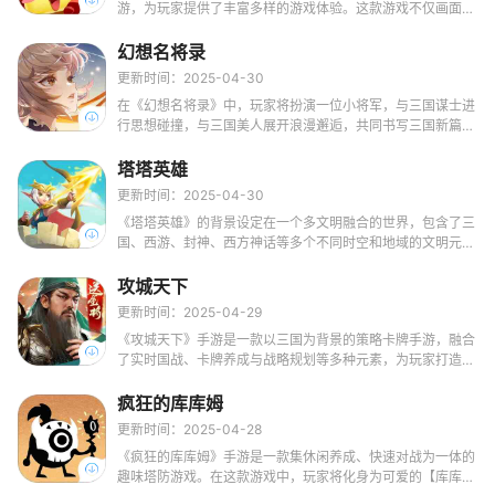
游，为玩家提供了丰富多样的游戏体验。这款游戏不仅画面清
新、音乐舒适，更在玩法上独树一帜，融合了放置合成、塔
防、对战等多种元素，让玩家在轻松愉快的氛围中享受游戏的
幻想名将录
乐趣。
更新时间：2025-04-30
在《幻想名将录》中，玩家将扮演一位小将军，与三国谋士进
行思想碰撞，与三国美人展开浪漫邂逅，共同书写三国新篇
章。游戏提供了丰富的剧情和任务，让玩家在游玩的过程中逐
步提升自己的战斗力，成为最后的胜利者。游戏采用回合制的
塔塔英雄
玩法，玩家通过抽取武将卡牌来组合最强大的阵容，同时升级
更新时间：2025-04-30
武将的等级以提升其属性，使武将更加强大。
《塔塔英雄》的背景设定在一个多文明融合的世界，包含了三
国、西游、封神、西方神话等多个不同时空和地域的文明元
素。在这个世界里，人类因为智慧生命的无序扩张而面临灭亡
的危机，最后的资源被压缩在了一个复杂的程序之中，称为
攻城天下
“盘古计划”。当宇宙中能量再次充盈，适合生命生存之时，盘
更新时间：2025-04-29
古将会苏醒，重启文明时代。魔界大军蠢蠢欲动，妄图入侵人
《攻城天下》手游是一款以三国为背景的策略卡牌手游，融合
类世界。为了守护人类世界的和平，玩家将扮演被命运选中的
了实时国战、卡牌养成与战略规划等多种元素，为玩家打造了
指挥官，召唤来自异界的英雄共同作战。
一个沉浸式的三国战争世界。
疯狂的库库姆
更新时间：2025-04-28
《疯狂的库库姆》手游是一款集休闲养成、快速对战为一体的
趣味塔防游戏。在这款游戏中，玩家将化身为可爱的【库库